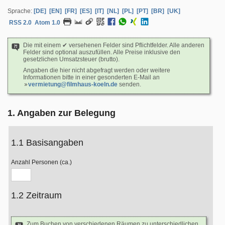
Sprache:
[DE]
[EN]
[FR]
[ES]
[IT]
[NL]
[PL]
[PT]
[BR]
[UK]
RSS 2.0
Atom 1.0
Die mit einem ✔ versehenen Felder sind Pflichtfelder. Alle anderen
Felder sind optional auszufüllen. Alle Preise inklusive den
gesetzlichen Umsatzsteuer (brutto).
Angaben die hier nicht abgefragt werden oder weitere
Informationen bitte in einer gesonderten E-Mail an
vermietung@filmhaus-koeln.de
senden.
1. Angaben zur Belegung
1.1 Basisangaben
Anzahl Personen (ca.)
1.2 Zeitraum
Zum Buchen von verschiedenen Räumen zu unterschiedlichen