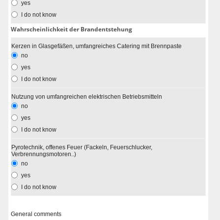
yes
I do not know
Wahrscheinlichkeit der Brandentstehung
Kerzen in Glasgefäßen, umfangreiches Catering mit Brennpaste
no
yes
I do not know
Nutzung von umfangreichen elektrischen Betriebsmitteln
no
yes
I do not know
Pyrotechnik, offenes Feuer (Fackeln, Feuerschlucker,
Verbrennungsmotoren..)
no
yes
I do not know
General comments