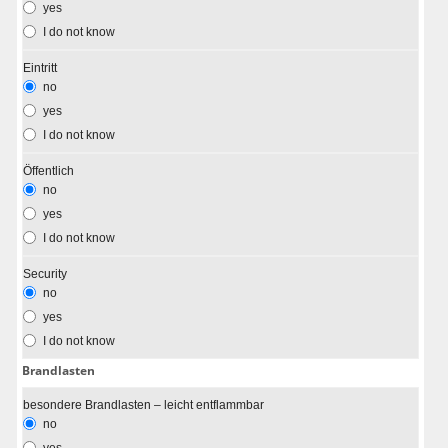
yes
I do not know
Eintritt
no
yes
I do not know
Öffentlich
no
yes
I do not know
Security
no
yes
I do not know
Brandlasten
besondere Brandlasten – leicht entflammbar
no