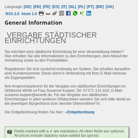
Language:
[DE]
[EN]
[FR]
[ES]
[IT]
[NL]
[PL]
[PT]
[BR]
[UK]
RSS 2.0
Atom 1.0
General Information
VERGABE STÄDTISCHER
EINRICHTUNGEN
Sie möchten eine städtische Einrichtung für eine Veranstaltung mieten?
Hier erhalten Sie alle Informationen zu den Einrichtungen, dem Ablauf der
Anmietung sowie zu den Formalitäten.
Registrieren Sie sich zunächst erstmalig am System. Sie erhalten daraufhin
eine Kundennummer. Diese dient in Verbindung mit Ihrer E-Mail-Adresse
als Zugangsdaten.
Ihre Ansprechpartnerin für die Vergabe von städtischen Einrichtungen im
Ortsbezirk Wörth ist Frau Susanne Kupper, Tel: 07271-131-620, E-Mail:
susanne.kupper@woerth.de. Für die Vergabe von städtischen
Einrichtungen in allen anderen Ortsbezirken wenden Sie sich bitte direkt an
die jeweiligen Bürgerbüros bzw. den/die Ortsvorsteher*in.
Die Entgeltordnung finden Sie hier:
Entgeltordnung
Fields marked with a ✔ are mandatory. All other fields are optional.
All prices include statutory value-added tax (gross).