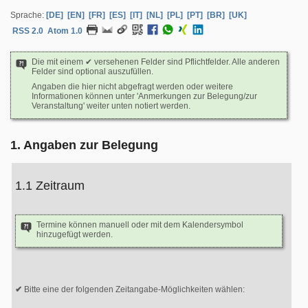
Sprache:
[DE]
[EN]
[FR]
[ES]
[IT]
[NL]
[PL]
[PT]
[BR]
[UK]
RSS 2.0
Atom 1.0
Die mit einem ✔ versehenen Felder sind Pflichtfelder. Alle anderen
Felder sind optional auszufüllen.
Angaben die hier nicht abgefragt werden oder weitere
Informationen können unter 'Anmerkungen zur Belegung/zur
Veranstaltung' weiter unten notiert werden.
1. Angaben zur Belegung
1.1 Zeitraum
Termine können manuell oder mit dem Kalendersymbol
hinzugefügt werden.
Bitte eine der folgenden Zeitangabe-Möglichkeiten wählen: