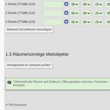
1.Termin (TT.MM.JJJJ)
:
-
:
2.Termin (TT.MM.JJJJ)
:
-
:
3.Termin (TT.MM.JJJJ)
:
-
:
1.3 Räume/sonstige Mietobjekte
*Überprüft alle Räume auf Zeitraum, Öffnungzeiten und max. Personen 
Auswahl.
Pflichtangabe