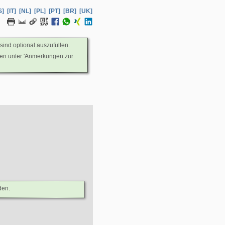
S]
[IT]
[NL]
[PL]
[PT]
[BR]
[UK]
sind optional auszufüllen.
nen unter 'Anmerkungen zur
den.