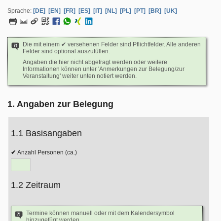
Sprache:
[DE]
[EN]
[FR]
[ES]
[IT]
[NL]
[PL]
[PT]
[BR]
[UK]
Die mit einem ✔ versehenen Felder sind Pflichtfelder. Alle anderen
Felder sind optional auszufüllen.
Angaben die hier nicht abgefragt werden oder weitere
Informationen können unter 'Anmerkungen zur Belegung/zur
Veranstaltung' weiter unten notiert werden.
1. Angaben zur Belegung
1.1 Basisangaben
Anzahl Personen (ca.)
1.2 Zeitraum
Termine können manuell oder mit dem Kalendersymbol
hinzugefügt werden.