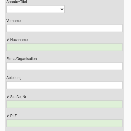
Anrede+Titel
Vorname
Nachname
Firma/Organisation
Abteilung
Straße, Nr.
PLZ