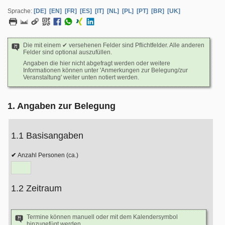
Sprache:
[DE]
[EN]
[FR]
[ES]
[IT]
[NL]
[PL]
[PT]
[BR]
[UK]
Die mit einem ✔ versehenen Felder sind Pflichtfelder. Alle anderen
Felder sind optional auszufüllen.
Angaben die hier nicht abgefragt werden oder weitere
Informationen können unter 'Anmerkungen zur Belegung/zur
Veranstaltung' weiter unten notiert werden.
1. Angaben zur Belegung
1.1 Basisangaben
Anzahl Personen (ca.)
1.2 Zeitraum
Termine können manuell oder mit dem Kalendersymbol
hinzugefügt werden.