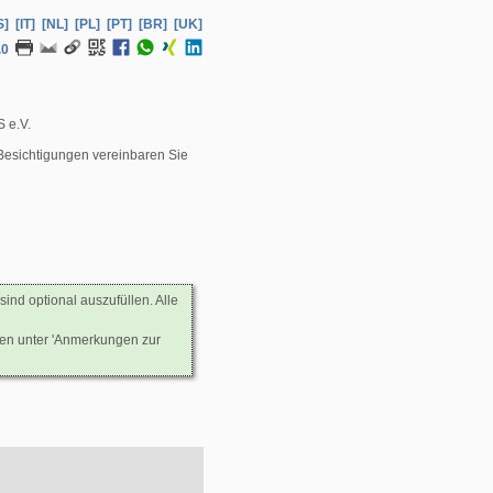
S]
[IT]
[NL]
[PL]
[PT]
[BR]
[UK]
.0
 e.V.
Besichtigungen vereinbaren Sie
sind optional auszufüllen. Alle
nen unter 'Anmerkungen zur