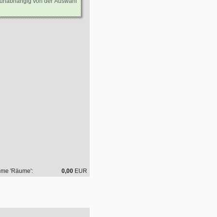
- unabhängig von der Auswahl
me 'Räume':
0,00
EUR