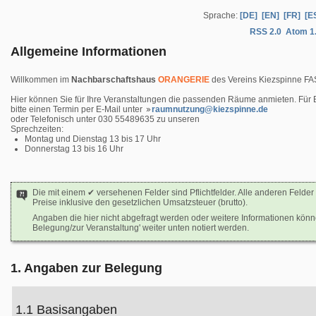
Sprache:
[DE]
[EN]
[FR]
[E
RSS 2.0
Atom 1
Allgemeine Informationen
Willkommen im
Nachbarschaftshaus
ORANGERIE
des Vereins Kiezspinne FAS
Hier können Sie für Ihre Veranstaltungen die passenden Räume anmieten. Für 
bitte einen Termin per E-Mail unter
raumnutzung@kiezspinne.de
oder Telefonisch unter 030 55489635 zu unseren
Sprechzeiten:
Montag und Dienstag 13 bis 17 Uhr
Donnerstag 13 bis 16 Uhr
Die mit einem ✔ versehenen Felder sind Pflichtfelder. Alle anderen Felder 
Preise inklusive den gesetzlichen Umsatzsteuer (brutto).
Angaben die hier nicht abgefragt werden oder weitere Informationen kön
Belegung/zur Veranstaltung' weiter unten notiert werden.
1. Angaben zur Belegung
1.1 Basisangaben