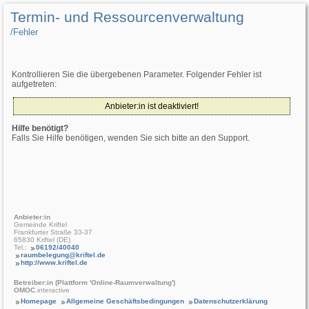
Termin- und Ressourcenverwaltung
/­Fehler
Kontrollieren Sie die übergebenen Parameter. Folgender Fehler ist
aufgetreten:
Anbieter:in ist deaktiviert!
Hilfe benötigt?
Falls Sie Hilfe benötigen, wenden Sie sich bitte an den Support.
Anbieter:in
Gemeinde Kriftel
Frankfurter Straße 33-37
65830 Kriftel (DE)
Tel.:
06192/40040
raumbelegung@kriftel.de
http://www.kriftel.de
Betreiber:in (Plattform 'Online-Raumverwaltung')
OMOC
.interactive
Homepage
Allgemeine Geschäftsbedingungen
Datenschutzerklärung