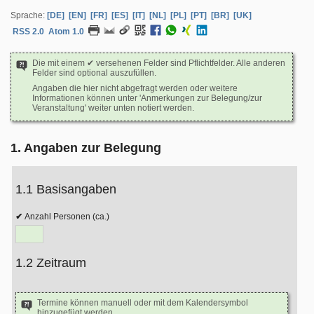
Sprache:
[DE]
[EN]
[FR]
[ES]
[IT]
[NL]
[PL]
[PT]
[BR]
[UK]
RSS 2.0
Atom 1.0
Die mit einem ✔ versehenen Felder sind Pflichtfelder. Alle anderen
Felder sind optional auszufüllen.
Angaben die hier nicht abgefragt werden oder weitere
Informationen können unter 'Anmerkungen zur Belegung/zur
Veranstaltung' weiter unten notiert werden.
1. Angaben zur Belegung
1.1 Basisangaben
Anzahl Personen (ca.)
1.2 Zeitraum
Termine können manuell oder mit dem Kalendersymbol
hinzugefügt werden.