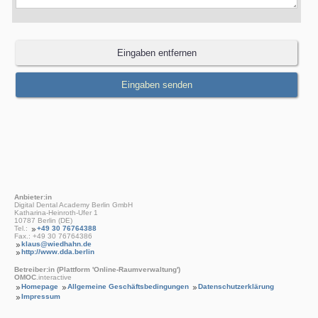
Anbieter:in
Digital Dental Academy Berlin GmbH
Katharina-Heinroth-Ufer 1
10787 Berlin (DE)
Tel.:
+49 30 76764388
Fax.: +49 30 76764386
klaus@wiedhahn.de
http://www.dda.berlin
Betreiber:in (Plattform 'Online-Raumverwaltung')
OMOC
.interactive
Homepage
Allgemeine Geschäftsbedingungen
Datenschutzerklärung
Impressum