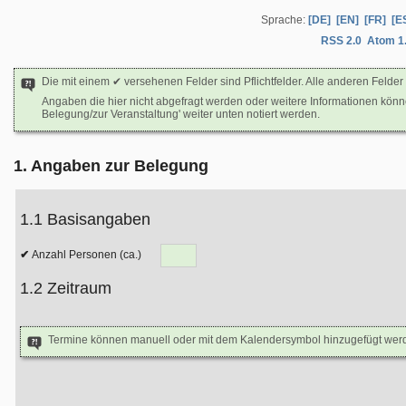
Sprache:
[DE]
[EN]
[FR]
[E
RSS 2.0
Atom 1
Die mit einem ✔ versehenen Felder sind Pflichtfelder. Alle anderen Felder 
Angaben die hier nicht abgefragt werden oder weitere Informationen kön
Belegung/zur Veranstaltung' weiter unten notiert werden.
1. Angaben zur Belegung
1.1 Basisangaben
Anzahl Personen (ca.)
1.2 Zeitraum
Termine können manuell oder mit dem Kalendersymbol hinzugefügt wer