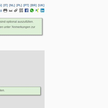
S]
[IT]
[NL]
[PL]
[PT]
[BR]
[UK]
.0
sind optional auszufüllen.
nen unter 'Anmerkungen zur
den.