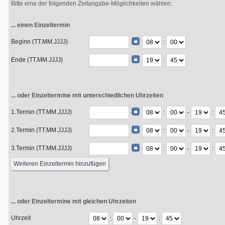
Bitte eine der folgenden Zeitangabe-Möglichkeiten wählen:
... einen Einzeltermin
Beginn (TT.MM.JJJJ)
:
Ende (TT.MM.JJJJ)
:
... oder Einzeltermine mit unterschiedlichen Uhrzeiten
1.Termin (TT.MM.JJJJ)
:
-
:
2.Termin (TT.MM.JJJJ)
:
-
:
3.Termin (TT.MM.JJJJ)
:
-
:
... oder Einzeltermine mit gleichen Uhrzeiten
Uhrzeit
:
-
: