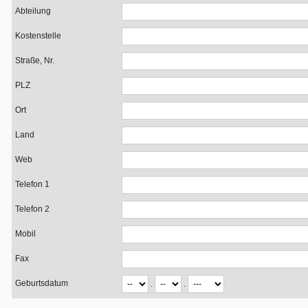
Abteilung
Kostenstelle
Straße, Nr.
PLZ
Ort
Land
Web
Telefon 1
Telefon 2
Mobil
Fax
Geburtsdatum
.
.