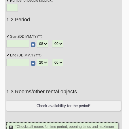
Number of people (approx.)
1.2 Period
Start (DD.MM.YYYY)
:
End (DD.MM.YYYY)
:
1.3 Rooms/other rental objects
*Checks all rooms for time period, opening times and maximum