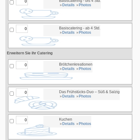
Basiscatering - bis 4 Std.
Details
Photos
Basiscatering - ab 4 Std.
Details
Photos
Erweitern Sie ihr Catering
Brötchenkreationen
Details
Photos
Das Frühstücks-Duo – Süß & Salzig
Details
Photos
Kuchen
Details
Photos