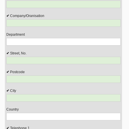
Company/Oranisation
Department
Street, No.
Postcode
City
Country
Telephone 1