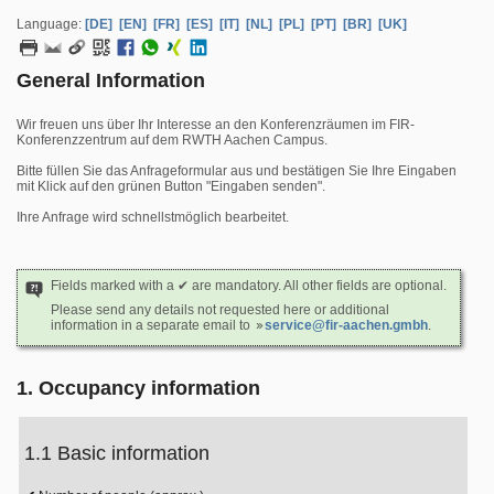
Language:
[DE]
[EN]
[FR]
[ES]
[IT]
[NL]
[PL]
[PT]
[BR]
[UK]
General Information
Wir freuen uns über Ihr Interesse an den Konferenzräumen im FIR-
Konferenzzentrum auf dem RWTH Aachen Campus.
Bitte füllen Sie das Anfrageformular aus und bestätigen Sie Ihre Eingaben
mit Klick auf den grünen Button "Eingaben senden".
Ihre Anfrage wird schnellstmöglich bearbeitet.
Fields marked with a ✔ are mandatory. All other fields are optional.
Please send any details not requested here or additional
information in a separate email to
service@fir-aachen.gmbh
.
1. Occupancy information
1.1 Basic information