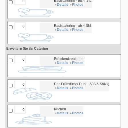
Basiscatering - bis 4 Std.
Details
Photos
Basiscatering - ab 4 Std.
Details
Photos
Erweitern Sie ihr Catering
Brötchenkreationen
Details
Photos
Das Frühstücks-Duo – Süß & Salzig
Details
Photos
Kuchen
Details
Photos