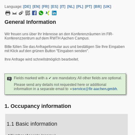
Language:
[DE]
[EN]
[FR]
[ES]
[IT]
[NL]
[PL]
[PT]
[BR]
[UK]
General Information
Wir freuen uns über Ihr Interesse an den Konferenzräumen im FIR-
Konferenzzentrum auf dem RWTH Aachen Campus.
Bitte füllen Sie das Anfrageformular aus und bestätigen Sie Ihre Eingaben
mit Klick auf den grünen Button "Eingaben senden".
Ihre Anfrage wird schnellstmöglich bearbeitet.
Fields marked with a ✔ are mandatory. All other fields are optional.
Please send any details not requested here or additional
information in a separate email to
service@fir-aachen.gmbh
.
1. Occupancy information
1.1 Basic information