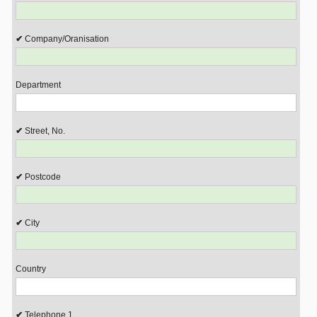
Company/Oranisation
Department
Street, No.
Postcode
City
Country
Telephone 1