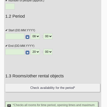
Number of people (approx.)
1.2 Period
Start (DD.MM.YYYY)
:
End (DD.MM.YYYY)
:
1.3 Rooms/other rental objects
*Checks all rooms for time period, opening times and maximum