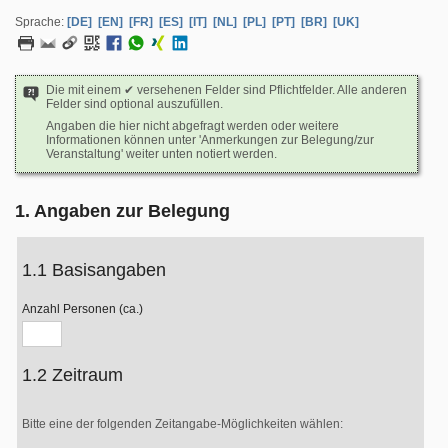
Sprache:
[DE]
[EN]
[FR]
[ES]
[IT]
[NL]
[PL]
[PT]
[BR]
[UK]
Die mit einem ✔ versehenen Felder sind Pflichtfelder. Alle anderen
Felder sind optional auszufüllen.
Angaben die hier nicht abgefragt werden oder weitere
Informationen können unter 'Anmerkungen zur Belegung/zur
Veranstaltung' weiter unten notiert werden.
1. Angaben zur Belegung
1.1 Basisangaben
Anzahl Personen (ca.)
1.2 Zeitraum
Bitte eine der folgenden Zeitangabe-Möglichkeiten wählen: