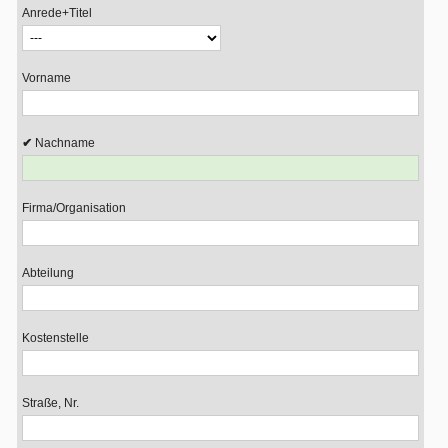
Anrede+Titel
Vorname
Nachname
Firma/Organisation
Abteilung
Kostenstelle
Straße, Nr.