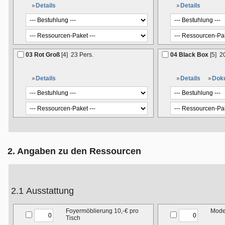
Details
Details
03 Rot Groß
[4]
23 Pers.
04 Black Box
[5]
2
Details
Details
Dok
2. Angaben zu den Ressourcen
2.1 Ausstattung
Foyermöblierung 10,-€ pro
Moder
Tisch