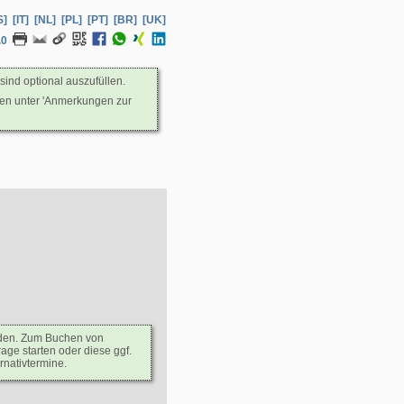
S]
[IT]
[NL]
[PL]
[PT]
[BR]
[UK]
.0
sind optional auszufüllen.
nen unter 'Anmerkungen zur
rden. Zum Buchen von
age starten oder diese ggf.
rnativtermine.