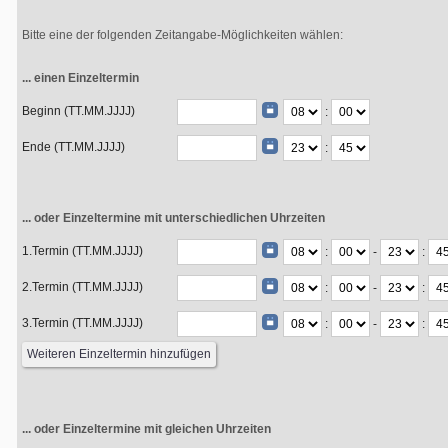
Bitte eine der folgenden Zeitangabe-Möglichkeiten wählen:
... einen Einzeltermin
Beginn (TT.MM.JJJJ)
:
Ende (TT.MM.JJJJ)
:
... oder Einzeltermine mit unterschiedlichen Uhrzeiten
1.Termin (TT.MM.JJJJ)
:
-
:
2.Termin (TT.MM.JJJJ)
:
-
:
3.Termin (TT.MM.JJJJ)
:
-
:
... oder Einzeltermine mit gleichen Uhrzeiten