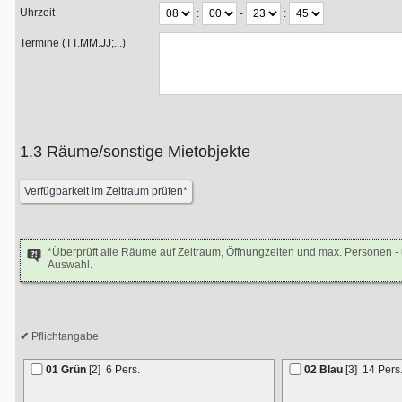
Uhrzeit
:
-
:
Termine (TT.MM.JJ;...)
1.3 Räume/sonstige Mietobjekte
*Überprüft alle Räume auf Zeitraum, Öffnungzeiten und max. Personen 
Auswahl.
Pflichtangabe
01 Grün
[2]
6 Pers.
02 Blau
[3]
14 Pers