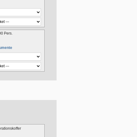
00 Pers.
umente
ationskoffer