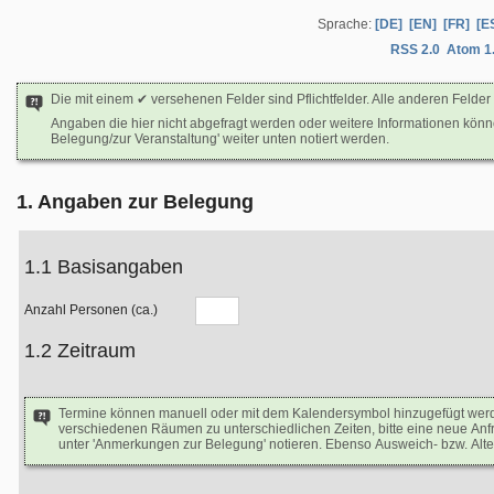
Sprache:
[DE]
[EN]
[FR]
[E
RSS 2.0
Atom 1
Die mit einem ✔ versehenen Felder sind Pflichtfelder. Alle anderen Felder 
Angaben die hier nicht abgefragt werden oder weitere Informationen kön
Belegung/zur Veranstaltung' weiter unten notiert werden.
1. Angaben zur Belegung
1.1 Basisangaben
Anzahl Personen (ca.)
1.2 Zeitraum
Termine können manuell oder mit dem Kalendersymbol hinzugefügt we
verschiedenen Räumen zu unterschiedlichen Zeiten, bitte eine neue Anfr
unter 'Anmerkungen zur Belegung' notieren. Ebenso Ausweich- bzw. Alte