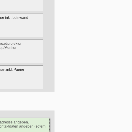
er inkl. Leinwand
headprojektor
op/Monitor
hart inkl. Papier
ladresse angeben.
Kontaktdaten angeben (sofern