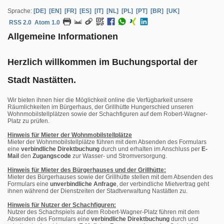
Sprache:
[DE]
[EN]
[FR]
[ES]
[IT]
[NL]
[PL]
[PT]
[BR]
[UK]
RSS 2.0
Atom 1.0
Allgemeine Informationen
Herzlich willkommen im Buchungsportal der
Stadt Nastätten.
Wir bieten ihnen hier die Möglichkeit online die Verfügbarkeit unsere
Räumlichkeiten im Bürgerhaus, der Grillhütte Hungerschied unseren
Wohnmobilstellplätzen sowie der Schachfiguren auf dem Robert-Wagner-
Platz zu prüfen.
Hinweis für Mieter der Wohnmobilstellplätze
Mieter der Wohnmobilstellplätze führen mit dem Absenden des Formulars
eine
verbindliche Direktbuchung
durch und erhalten im Anschluss per
E-
Mail
den
Zugangscode
zur Wasser- und Stromversorgung.
Hinweis für Mieter des Bürgerhauses und der Grillhütte:
Mieter des Bürgerhauses sowie der Grillhütte stellen mit dem Absenden des
Formulars eine
unverbindliche Anfrage
, der verbindliche Mietvertrag geht
ihnen während der Dienstzeiten der Stadtverwaltung Nastätten zu.
Hinweis für Nutzer der Schachfiguren:
Nutzer des Schachspiels auf dem Robert-Wagner-Platz führen mit dem
Absenden des Formulars eine
verbindliche Direktbuchung
durch und