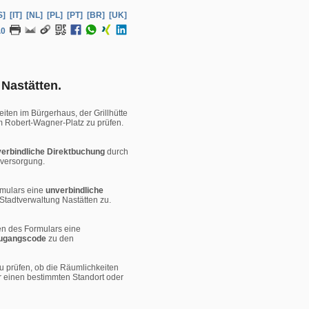
S]
[IT]
[NL]
[PL]
[PT]
[BR]
[UK]
.0
Nastätten.
eiten im Bürgerhaus, der Grillhütte
 Robert-Wagner-Platz zu prüfen.
verbindliche Direktbuchung
durch
versorgung.
rmulars eine
unverbindliche
 Stadtverwaltung Nastätten zu.
n des Formulars eine
ugangscode
zu den
 prüfen, ob die Räumlichkeiten
r einen bestimmten Standort oder