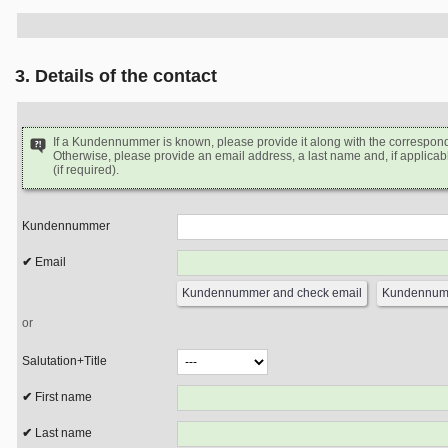
3. Details of the contact
If a Kundennummer is known, please provide it along with the correspon
Otherwise, please provide an email address, a last name and, if applicabl
(if required).
Kundennummer
Email
or
Salutation+Title
First name
Last name