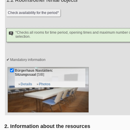
1.2 Rooms/other rental objects
*Checks all rooms for time period, opening times and maximum number of
selection.
Mandatory information
Bürgerhaus Nastätten:
Sitzungssaal
[SIB]
Details
Photos
2. Information about the resources