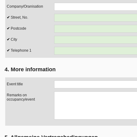
Company/Oranisation
Street, No.
Postcode
City
Telephone 1
4. More information
Event title
Remarks on
occupancy/event