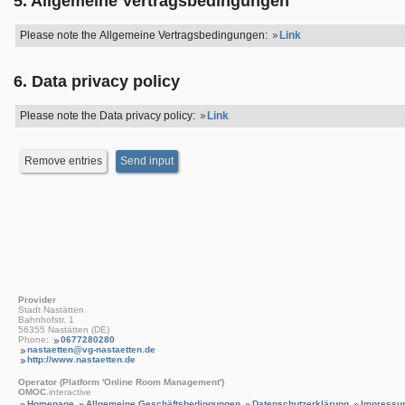
5. Allgemeine Vertragsbedingungen
Please note the Allgemeine Vertragsbedingungen:
Link
6. Data privacy policy
Please note the Data privacy policy:
Link
Provider
Stadt Nastätten
Bahnhofstr. 1
56355 Nastätten (DE)
Phone:
0677280280
nastaetten@vg-nastaetten.de
http://www.nastaetten.de
Operator (Platform 'Online Room Management')
OMOC
.interactive
Homepage
Allgemeine Geschäftsbedingungen
Datenschutzerklärung
Impressu