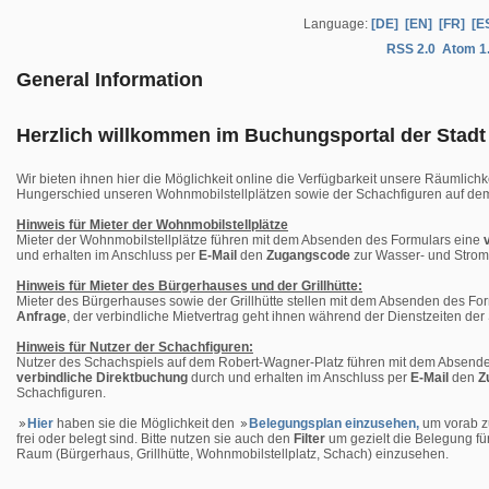
Language:
[DE]
[EN]
[FR]
[E
RSS 2.0
Atom 1
General Information
Herzlich willkommen im Buchungsportal der Stadt 
Wir bieten ihnen hier die Möglichkeit online die Verfügbarkeit unsere Räumlichk
Hungerschied unseren Wohnmobilstellplätzen sowie der Schachfiguren auf dem
Hinweis für Mieter der Wohnmobilstellplätze
Mieter der Wohnmobilstellplätze führen mit dem Absenden des Formulars eine
und erhalten im Anschluss per
E-Mail
den
Zugangscode
zur Wasser- und Strom
Hinweis für Mieter des Bürgerhauses und der Grillhütte:
Mieter des Bürgerhauses sowie der Grillhütte stellen mit dem Absenden des Fo
Anfrage
, der verbindliche Mietvertrag geht ihnen während der Dienstzeiten der
Hinweis für Nutzer der Schachfiguren:
Nutzer des Schachspiels auf dem Robert-Wagner-Platz führen mit dem Absende
verbindliche Direktbuchung
durch und erhalten im Anschluss per
E-Mail
den
Z
Schachfiguren.
Hier
haben sie die Möglichkeit den
Belegungsplan einzusehen,
um vorab zu
frei oder belegt sind. Bitte nutzen sie auch den
Filter
um gezielt die Belegung fü
Raum (Bürgerhaus, Grillhütte, Wohnmobilstellplatz, Schach) einzusehen.