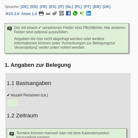
Sprache:
[DE]
[EN]
[FR]
[ES]
[IT]
[NL]
[PL]
[PT]
[BR]
[UK]
RSS 2.0
Atom 1.0
Die mit einem ✔ versehenen Felder sind Pflichtfelder. Alle anderen
Felder sind optional auszufüllen.
Angaben die hier nicht abgefragt werden oder weitere
Informationen können unter 'Anmerkungen zur Belegung/zur
Veranstaltung' weiter unten notiert werden.
1. Angaben zur Belegung
1.1 Basisangaben
Anzahl Personen (ca.)
1.2 Zeitraum
Termine können manuell oder mit dem Kalendersymbol
hinzugefügt werden.