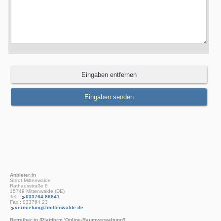
Anbieter:in
Stadt Mittenwalde
Rathausstraße 8
15749 Mittenwalde (DE)
Tel.:
033764 89841
Fax.: 033764 23
vermietung@mittenwalde.de
Betreiber:in (Plattform 'Online-Raumverwaltung')