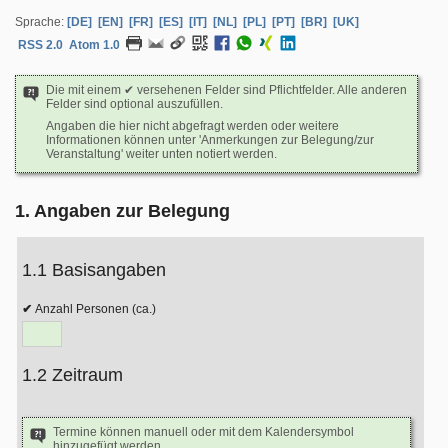
Sprache:
[DE]
[EN]
[FR]
[ES]
[IT]
[NL]
[PL]
[PT]
[BR]
[UK]
RSS 2.0
Atom 1.0
Die mit einem ✔ versehenen Felder sind Pflichtfelder. Alle anderen
Felder sind optional auszufüllen.
Angaben die hier nicht abgefragt werden oder weitere
Informationen können unter 'Anmerkungen zur Belegung/zur
Veranstaltung' weiter unten notiert werden.
1. Angaben zur Belegung
1.1 Basisangaben
Anzahl Personen (ca.)
1.2 Zeitraum
Termine können manuell oder mit dem Kalendersymbol
hinzugefügt werden.