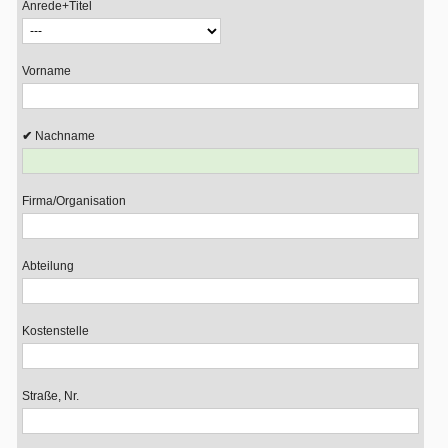
Anrede+Titel
Vorname
Nachname
Firma/Organisation
Abteilung
Kostenstelle
Straße, Nr.