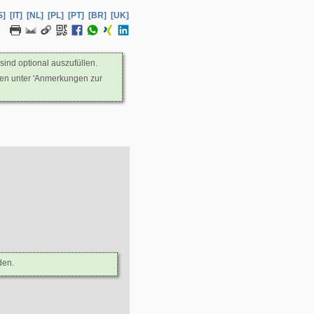
S]
[IT]
[NL]
[PL]
[PT]
[BR]
[UK]
sind optional auszufüllen.
nen unter 'Anmerkungen zur
den.