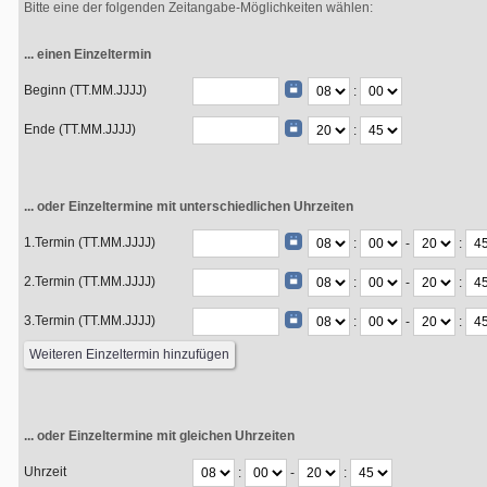
Bitte eine der folgenden Zeitangabe-Möglichkeiten wählen:
... einen Einzeltermin
Beginn (TT.MM.JJJJ)
:
Ende (TT.MM.JJJJ)
:
... oder Einzeltermine mit unterschiedlichen Uhrzeiten
1.Termin (TT.MM.JJJJ)
:
-
:
2.Termin (TT.MM.JJJJ)
:
-
:
3.Termin (TT.MM.JJJJ)
:
-
:
... oder Einzeltermine mit gleichen Uhrzeiten
Uhrzeit
:
-
: