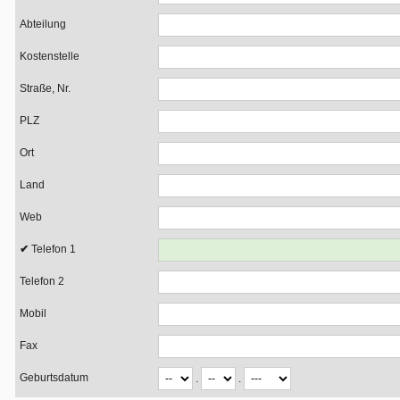
Abteilung
Kostenstelle
Straße, Nr.
PLZ
Ort
Land
Web
Telefon 1
Telefon 2
Mobil
Fax
Geburtsdatum
.
.