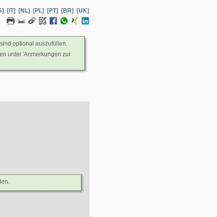
S]
[IT]
[NL]
[PL]
[PT]
[BR]
[UK]
sind optional auszufüllen.
nen unter 'Anmerkungen zur
den.