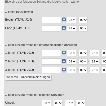
Bitte eine der folgenden Zeitangabe-Möglichkeiten wählen:
... einen Einzeltermin
Beginn (TT.MM.JJJJ)
:
Ende (TT.MM.JJJJ)
:
... oder Einzeltermine mit unterschiedlichen Uhrzeiten
1.Termin (TT.MM.JJJJ)
:
-
:
2.Termin (TT.MM.JJJJ)
:
-
:
3.Termin (TT.MM.JJJJ)
:
-
:
... oder Einzeltermine mit gleichen Uhrzeiten
Uhrzeit
:
-
: