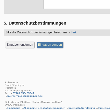
5. Datenschutzbestimmungen
Bitte die Datenschutzbestimmungen beachten:
Link
Anbieter:in
Stadt Göppingen
Poststr.41
73033 Göppingen (DE)
Tel.:
07161 650- 55844
buergerhaus@goeppingen.de
Betreiber:in (Plattform 'Online-Raumverwaltung')
OMOC
.interactive
Homepage
Allgemeine Geschäftsbedingungen
Datenschutzerklärung
Impressu