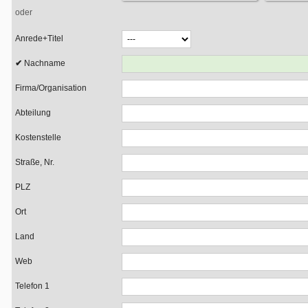
oder
Anrede+Titel
Nachname
Firma/Organisation
Abteilung
Kostenstelle
Straße, Nr.
PLZ
Ort
Land
Web
Telefon 1