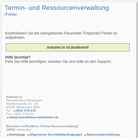
Termin- und Ressourcenverwaltung
/­Fehler
Kontrollieren Sie die übergebenen Parameter. Folgender Fehler ist
aufgetreten:
Anbieter:in ist deaktiviert!
Hilfe benötigt?
Falls Sie Hilfe benötigen, wenden Sie sich bitte an den Support.
Anbieter:in
Roncalli Haus Wiesbaden
Friedrichstraße 24 - 28
65185 Wiesbaden (DE)
Tel.:
0611 174-131
Fax.: 0611 174-141
info@roncallihaus-wiesbaden.de
Betreiber:in (Plattform 'Online-Raumverwaltung')
OMOC
.interactive
Homepage
Allgemeine Geschäftsbedingungen
Datenschutzerklärung