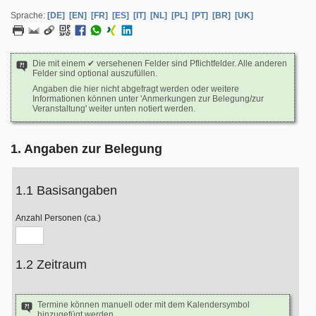
Sprache:
[DE]
[EN]
[FR]
[ES]
[IT]
[NL]
[PL]
[PT]
[BR]
[UK]
Die mit einem ✔ versehenen Felder sind Pflichtfelder. Alle anderen
Felder sind optional auszufüllen.
Angaben die hier nicht abgefragt werden oder weitere
Informationen können unter 'Anmerkungen zur Belegung/zur
Veranstaltung' weiter unten notiert werden.
1. Angaben zur Belegung
1.1 Basisangaben
Anzahl Personen (ca.)
1.2 Zeitraum
Termine können manuell oder mit dem Kalendersymbol
hinzugefügt werden.