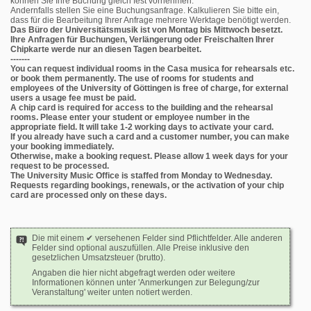
können Sie Ihre Buchung gleich fest vornehmen.
Andernfalls stellen Sie eine Buchungsanfrage. Kalkulieren Sie bitte ein,
dass für die Bearbeitung Ihrer Anfrage mehrere Werktage benötigt werden.
Das Büro der Universitätsmusik ist von Montag bis Mittwoch besetzt.
Ihre Anfragen für Buchungen, Verlängerung oder Freischalten Ihrer
Chipkarte werde nur an diesen Tagen bearbeitet.
-------
You can request individual rooms in the Casa musica for rehearsals etc.
or book them permanently. The use of rooms for students and
employees of the University of Göttingen is free of charge, for external
users a usage fee must be paid.
A chip card is required for access to the building and the rehearsal
rooms. Please enter your student or employee number in the
appropriate field. It will take 1-2 working days to activate your card.
If you already have such a card and a customer number, you can make
your booking immediately.
Otherwise, make a booking request. Please allow 1 week days for your
request to be processed.
The University Music Office is staffed from Monday to Wednesday.
Requests regarding bookings, renewals, or the activation of your chip
card are processed only on these days.
Die mit einem ✔ versehenen Felder sind Pflichtfelder. Alle anderen
Felder sind optional auszufüllen. Alle Preise inklusive den
gesetzlichen Umsatzsteuer (brutto).
Angaben die hier nicht abgefragt werden oder weitere
Informationen können unter 'Anmerkungen zur Belegung/zur
Veranstaltung' weiter unten notiert werden.