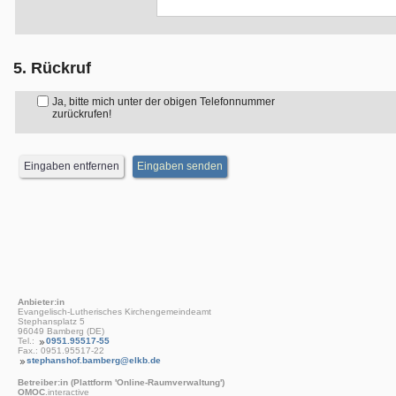
5. Rückruf
Ja, bitte mich unter der obigen Telefonnummer
zurückrufen!
Anbieter:in
Evangelisch-Lutherisches Kirchengemeindeamt
Stephansplatz 5
96049 Bamberg (DE)
Tel.:
0951.95517-55
Fax.: 0951.95517-22
stephanshof.bamberg@elkb.de
Betreiber:in (Plattform 'Online-Raumverwaltung')
OMOC
.interactive