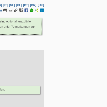
S]
[IT]
[NL]
[PL]
[PT]
[BR]
[UK]
.0
sind optional auszufüllen.
nen unter 'Anmerkungen zur
den.