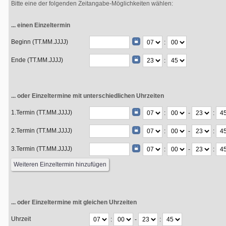
Bitte eine der folgenden Zeitangabe-Möglichkeiten wählen:
... einen Einzeltermin
Beginn (TT.MM.JJJJ)
:
Ende (TT.MM.JJJJ)
:
... oder Einzeltermine mit unterschiedlichen Uhrzeiten
1.Termin (TT.MM.JJJJ)
:
-
:
2.Termin (TT.MM.JJJJ)
:
-
:
3.Termin (TT.MM.JJJJ)
:
-
:
... oder Einzeltermine mit gleichen Uhrzeiten
Uhrzeit
:
-
: