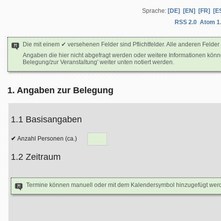
Sprache:
[DE]
[EN]
[FR]
[E
RSS 2.0
Atom 1
Die mit einem ✔ versehenen Felder sind Pflichtfelder. Alle anderen Felder 
Angaben die hier nicht abgefragt werden oder weitere Informationen kön
Belegung/zur Veranstaltung' weiter unten notiert werden.
1. Angaben zur Belegung
1.1 Basisangaben
Anzahl Personen (ca.)
1.2 Zeitraum
Termine können manuell oder mit dem Kalendersymbol hinzugefügt wer