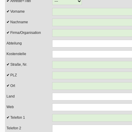
Anrede+Titel
Vorname
Nachname
Firma/Organisation
Abteilung
Kostenstelle
Straße, Nr.
PLZ
Ort
Land
Web
Telefon 1
Telefon 2