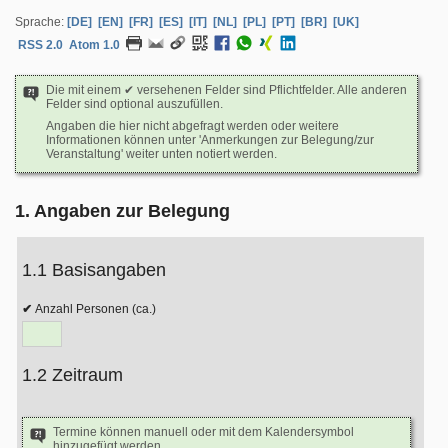
Sprache:
[DE]
[EN]
[FR]
[ES]
[IT]
[NL]
[PL]
[PT]
[BR]
[UK]
RSS 2.0
Atom 1.0
Die mit einem ✔ versehenen Felder sind Pflichtfelder. Alle anderen
Felder sind optional auszufüllen.
Angaben die hier nicht abgefragt werden oder weitere
Informationen können unter 'Anmerkungen zur Belegung/zur
Veranstaltung' weiter unten notiert werden.
1. Angaben zur Belegung
1.1 Basisangaben
Anzahl Personen (ca.)
1.2 Zeitraum
Termine können manuell oder mit dem Kalendersymbol
hinzugefügt werden.