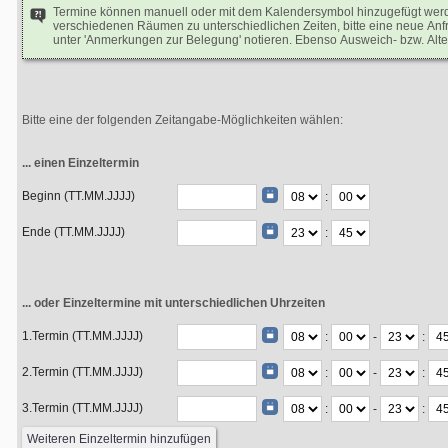
Termine können manuell oder mit dem Kalendersymbol hinzugefügt we
verschiedenen Räumen zu unterschiedlichen Zeiten, bitte eine neue Anfr
unter 'Anmerkungen zur Belegung' notieren. Ebenso Ausweich- bzw. Alte
Bitte eine der folgenden Zeitangabe-Möglichkeiten wählen:
... einen Einzeltermin
Beginn (TT.MM.JJJJ)
:
Ende (TT.MM.JJJJ)
:
... oder Einzeltermine mit unterschiedlichen Uhrzeiten
1.Termin (TT.MM.JJJJ)
:
-
:
2.Termin (TT.MM.JJJJ)
:
-
:
3.Termin (TT.MM.JJJJ)
:
-
: