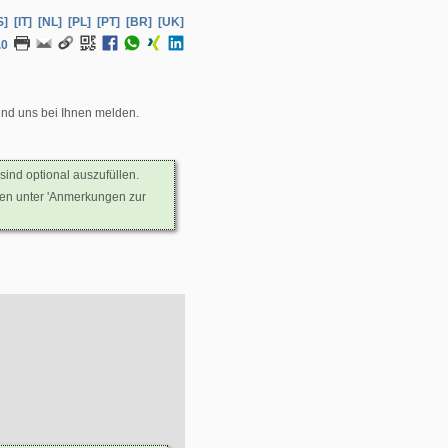
S]
[IT]
[NL]
[PL]
[PT]
[BR]
[UK]
.0
und uns bei Ihnen melden.
sind optional auszufüllen.
nen unter 'Anmerkungen zur