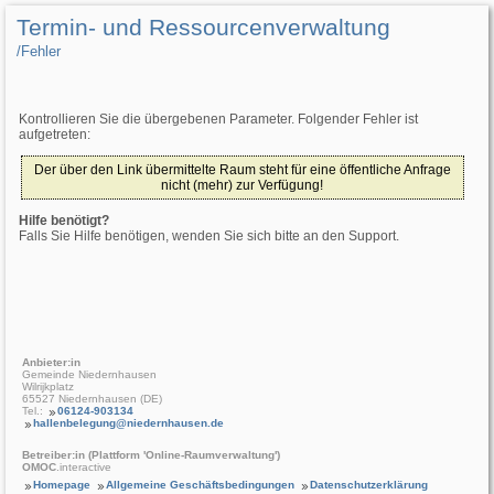
Termin- und Ressourcenverwaltung
/­Fehler
Kontrollieren Sie die übergebenen Parameter. Folgender Fehler ist
aufgetreten:
Der über den Link übermittelte Raum steht für eine öffentliche Anfrage
nicht (mehr) zur Verfügung!
Hilfe benötigt?
Falls Sie Hilfe benötigen, wenden Sie sich bitte an den Support.
Anbieter:in
Gemeinde Niedernhausen
Wilrijkplatz
65527 Niedernhausen (DE)
Tel.:
06124-903134
hallenbelegung@niedernhausen.de
Betreiber:in (Plattform 'Online-Raumverwaltung')
OMOC
.interactive
Homepage
Allgemeine Geschäftsbedingungen
Datenschutzerklärung