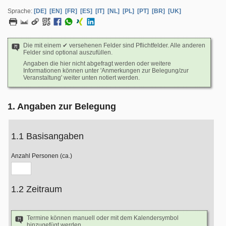
Sprache:
[DE]
[EN]
[FR]
[ES]
[IT]
[NL]
[PL]
[PT]
[BR]
[UK]
Die mit einem ✔ versehenen Felder sind Pflichtfelder. Alle anderen
Felder sind optional auszufüllen.
Angaben die hier nicht abgefragt werden oder weitere
Informationen können unter 'Anmerkungen zur Belegung/zur
Veranstaltung' weiter unten notiert werden.
1. Angaben zur Belegung
1.1 Basisangaben
Anzahl Personen (ca.)
1.2 Zeitraum
Termine können manuell oder mit dem Kalendersymbol
hinzugefügt werden.