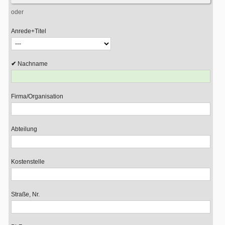
oder
Anrede+Titel
Nachname
Firma/Organisation
Abteilung
Kostenstelle
Straße, Nr.