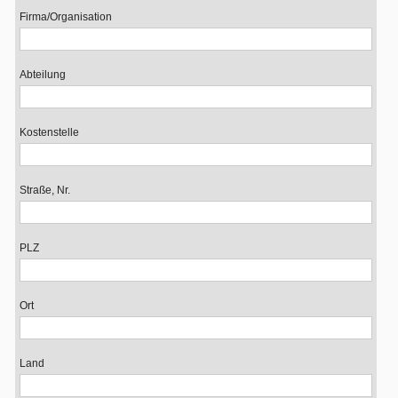
Firma/Organisation
Abteilung
Kostenstelle
Straße, Nr.
PLZ
Ort
Land