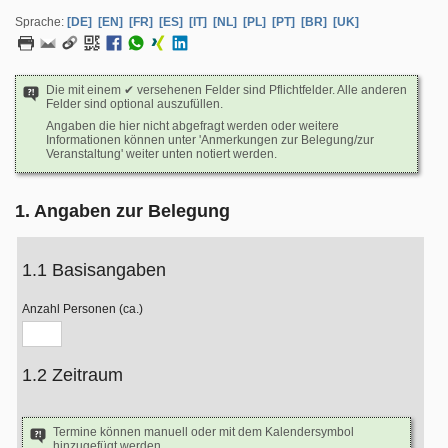
Sprache:
[DE]
[EN]
[FR]
[ES]
[IT]
[NL]
[PL]
[PT]
[BR]
[UK]
Die mit einem ✔ versehenen Felder sind Pflichtfelder. Alle anderen
Felder sind optional auszufüllen.
Angaben die hier nicht abgefragt werden oder weitere
Informationen können unter 'Anmerkungen zur Belegung/zur
Veranstaltung' weiter unten notiert werden.
1. Angaben zur Belegung
1.1 Basisangaben
Anzahl Personen (ca.)
1.2 Zeitraum
Termine können manuell oder mit dem Kalendersymbol
hinzugefügt werden.