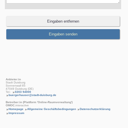
Anbieter:in
Stadt Duisburg
Sonnenwall 85
47049 Duisburg (DE)
Tel.:
0203 94000
buergerhauser@stadt-duisburg.de
Betreiber:in (Plattform 'Online-Raumverwaltung')
OMOC
.interactive
Homepage
Allgemeine Geschäftsbedingungen
Datenschutzerklärung
Impressum