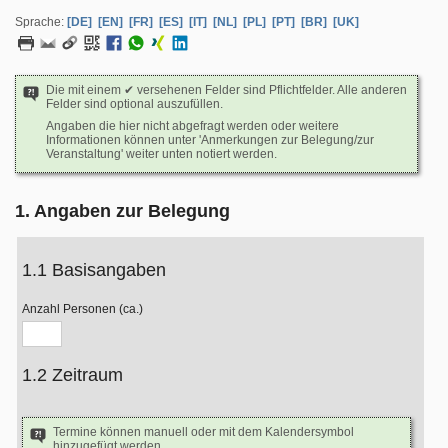
Sprache:
[DE]
[EN]
[FR]
[ES]
[IT]
[NL]
[PL]
[PT]
[BR]
[UK]
Die mit einem ✔ versehenen Felder sind Pflichtfelder. Alle anderen
Felder sind optional auszufüllen.
Angaben die hier nicht abgefragt werden oder weitere
Informationen können unter 'Anmerkungen zur Belegung/zur
Veranstaltung' weiter unten notiert werden.
1. Angaben zur Belegung
1.1 Basisangaben
Anzahl Personen (ca.)
1.2 Zeitraum
Termine können manuell oder mit dem Kalendersymbol
hinzugefügt werden.