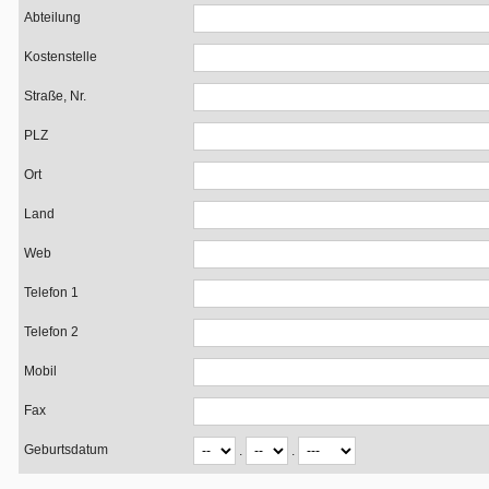
Abteilung
Kostenstelle
Straße, Nr.
PLZ
Ort
Land
Web
Telefon 1
Telefon 2
Mobil
Fax
Geburtsdatum
.
.