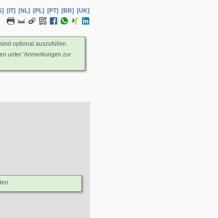
S]
[IT]
[NL]
[PL]
[PT]
[BR]
[UK]
sind optional auszufüllen.
nen unter 'Anmerkungen zur
den.