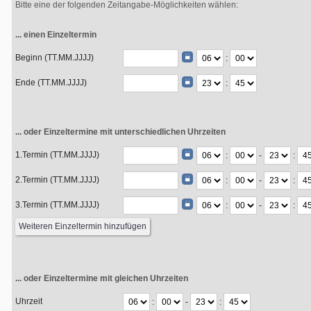
Bitte eine der folgenden Zeitangabe-Möglichkeiten wählen:
... einen Einzeltermin
Beginn (TT.MM.JJJJ)
:
Ende (TT.MM.JJJJ)
:
... oder Einzeltermine mit unterschiedlichen Uhrzeiten
1.Termin (TT.MM.JJJJ)
:
-
:
2.Termin (TT.MM.JJJJ)
:
-
:
3.Termin (TT.MM.JJJJ)
:
-
:
... oder Einzeltermine mit gleichen Uhrzeiten
Uhrzeit
:
-
: