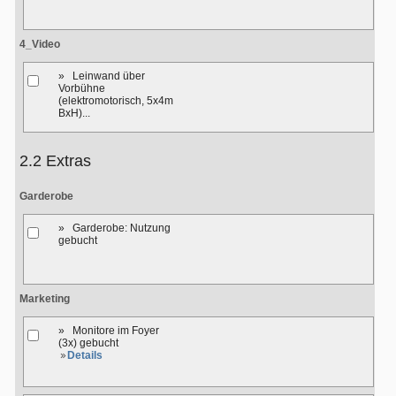
4_Video
» Leinwand über
Vorbühne
(elektromotorisch, 5x4m
BxH)...
2.2 Extras
Garderobe
» Garderobe: Nutzung
gebucht
Marketing
» Monitore im Foyer
(3x) gebucht
Details