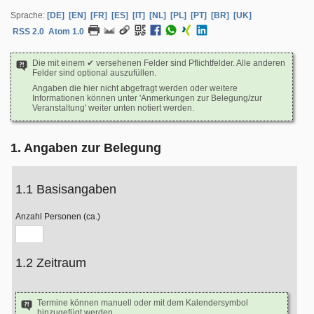
Sprache:
[DE]
[EN]
[FR]
[ES]
[IT]
[NL]
[PL]
[PT]
[BR]
[UK]
RSS 2.0
Atom 1.0
Die mit einem ✔ versehenen Felder sind Pflichtfelder. Alle anderen
Felder sind optional auszufüllen.
Angaben die hier nicht abgefragt werden oder weitere
Informationen können unter 'Anmerkungen zur Belegung/zur
Veranstaltung' weiter unten notiert werden.
1. Angaben zur Belegung
1.1 Basisangaben
Anzahl Personen (ca.)
1.2 Zeitraum
Termine können manuell oder mit dem Kalendersymbol
hinzugefügt werden.