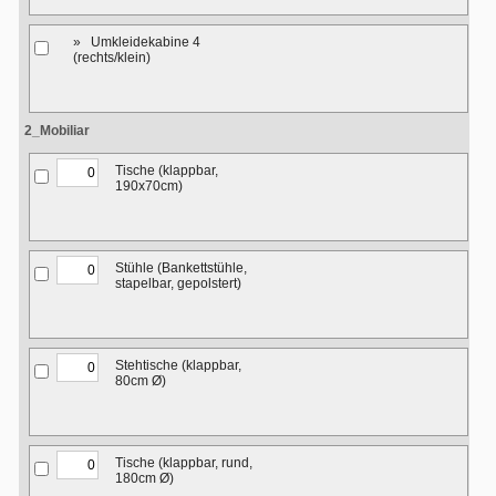
» Umkleidekabine 4
(rechts/klein)
2_Mobiliar
Tische (klappbar,
190x70cm)
Stühle (Bankettstühle,
stapelbar, gepolstert)
Stehtische (klappbar,
80cm Ø)
Tische (klappbar, rund,
180cm Ø)