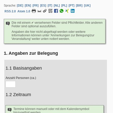
Sprache:
[DE]
[EN]
[FR]
[ES]
[IT]
[NL]
[PL]
[PT]
[BR]
[UK]
RSS 2.0
Atom 1.0
Die mit einem ✔ versehenen Felder sind Pflichtfelder. Alle anderen
Felder sind optional auszufüllen.
Angaben die hier nicht abgefragt werden oder weitere
Informationen können unter 'Anmerkungen zur Belegung/zur
Veranstaltung' weiter unten notiert werden.
1. Angaben zur Belegung
1.1 Basisangaben
Anzahl Personen (ca.)
1.2 Zeitraum
Termine können manuell oder mit dem Kalendersymbol
hinzugefügt werden.