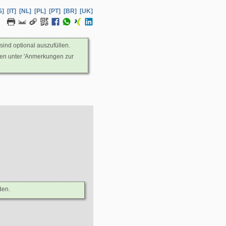
S]
[IT]
[NL]
[PL]
[PT]
[BR]
[UK]
sind optional auszufüllen.
nen unter 'Anmerkungen zur
den.