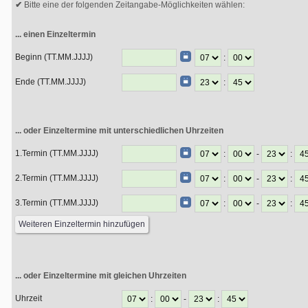
Bitte eine der folgenden Zeitangabe-Möglichkeiten wählen:
... einen Einzeltermin
Beginn (TT.MM.JJJJ)
:
Ende (TT.MM.JJJJ)
:
... oder Einzeltermine mit unterschiedlichen Uhrzeiten
1.Termin (TT.MM.JJJJ)
:
-
:
2.Termin (TT.MM.JJJJ)
:
-
:
3.Termin (TT.MM.JJJJ)
:
-
:
... oder Einzeltermine mit gleichen Uhrzeiten
Uhrzeit
:
-
: