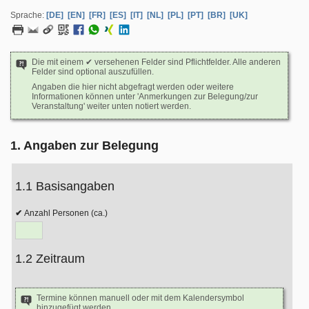
Sprache:
[DE]
[EN]
[FR]
[ES]
[IT]
[NL]
[PL]
[PT]
[BR]
[UK]
Die mit einem ✔ versehenen Felder sind Pflichtfelder. Alle anderen
Felder sind optional auszufüllen.
Angaben die hier nicht abgefragt werden oder weitere
Informationen können unter 'Anmerkungen zur Belegung/zur
Veranstaltung' weiter unten notiert werden.
1. Angaben zur Belegung
1.1 Basisangaben
Anzahl Personen (ca.)
1.2 Zeitraum
Termine können manuell oder mit dem Kalendersymbol
hinzugefügt werden.