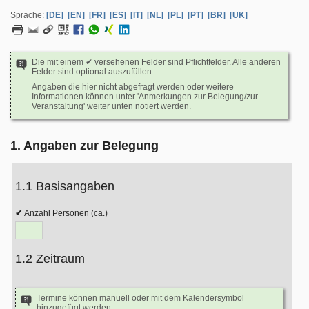
Sprache:
[DE]
[EN]
[FR]
[ES]
[IT]
[NL]
[PL]
[PT]
[BR]
[UK]
Die mit einem ✔ versehenen Felder sind Pflichtfelder. Alle anderen
Felder sind optional auszufüllen.
Angaben die hier nicht abgefragt werden oder weitere
Informationen können unter 'Anmerkungen zur Belegung/zur
Veranstaltung' weiter unten notiert werden.
1. Angaben zur Belegung
1.1 Basisangaben
Anzahl Personen (ca.)
1.2 Zeitraum
Termine können manuell oder mit dem Kalendersymbol
hinzugefügt werden.