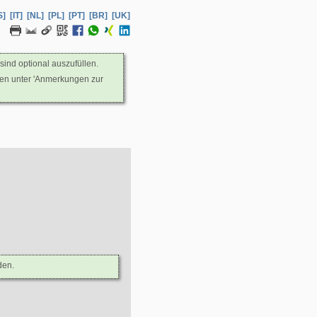
S]
[IT]
[NL]
[PL]
[PT]
[BR]
[UK]
sind optional auszufüllen.
nen unter 'Anmerkungen zur
den.