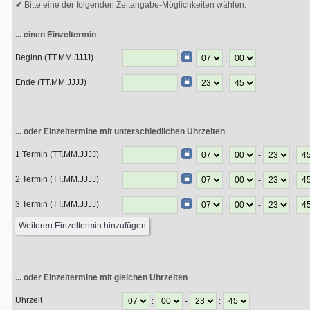
Bitte eine der folgenden Zeitangabe-Möglichkeiten wählen:
... einen Einzeltermin
Beginn (TT.MM.JJJJ)
:
Ende (TT.MM.JJJJ)
:
... oder Einzeltermine mit unterschiedlichen Uhrzeiten
1.Termin (TT.MM.JJJJ)
:
-
:
2.Termin (TT.MM.JJJJ)
:
-
:
3.Termin (TT.MM.JJJJ)
:
-
:
... oder Einzeltermine mit gleichen Uhrzeiten
Uhrzeit
:
-
: