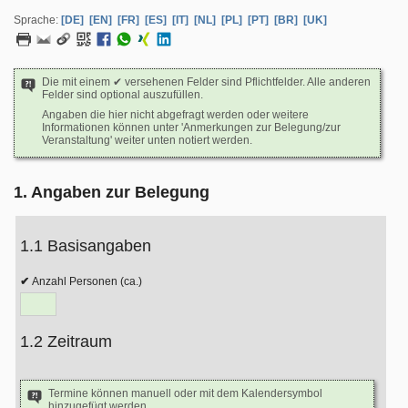
Sprache:
[DE]
[EN]
[FR]
[ES]
[IT]
[NL]
[PL]
[PT]
[BR]
[UK]
Die mit einem ✔ versehenen Felder sind Pflichtfelder. Alle anderen
Felder sind optional auszufüllen.
Angaben die hier nicht abgefragt werden oder weitere
Informationen können unter 'Anmerkungen zur Belegung/zur
Veranstaltung' weiter unten notiert werden.
1. Angaben zur Belegung
1.1 Basisangaben
Anzahl Personen (ca.)
1.2 Zeitraum
Termine können manuell oder mit dem Kalendersymbol
hinzugefügt werden.