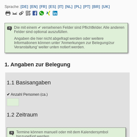
Sprache:
[DE]
[EN]
[FR]
[ES]
[IT]
[NL]
[PL]
[PT]
[BR]
[UK]
Die mit einem ✔ versehenen Felder sind Pflichtfelder. Alle anderen
Felder sind optional auszufüllen.
Angaben die hier nicht abgefragt werden oder weitere
Informationen können unter 'Anmerkungen zur Belegung/zur
Veranstaltung' weiter unten notiert werden.
1. Angaben zur Belegung
1.1 Basisangaben
Anzahl Personen (ca.)
1.2 Zeitraum
Termine können manuell oder mit dem Kalendersymbol
hinzugefügt werden.