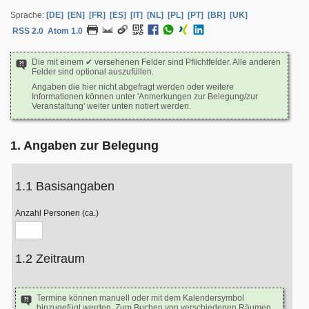
Sprache:
[DE]
[EN]
[FR]
[ES]
[IT]
[NL]
[PL]
[PT]
[BR]
[UK]
RSS 2.0
Atom 1.0
Die mit einem ✔ versehenen Felder sind Pflichtfelder. Alle anderen
Felder sind optional auszufüllen.
Angaben die hier nicht abgefragt werden oder weitere
Informationen können unter 'Anmerkungen zur Belegung/zur
Veranstaltung' weiter unten notiert werden.
1. Angaben zur Belegung
1.1 Basisangaben
Anzahl Personen (ca.)
1.2 Zeitraum
Termine können manuell oder mit dem Kalendersymbol
hinzugefügt werden. Zum Buchen von verschiedenen Räumen