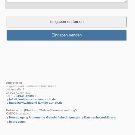
Anbieter:in
Jugend- und Familienzentrum Aurich
Jahnstraße 2
26603 Aurich (DE)
Tel.:
04941-123900
info@familienzentrum-aurich.de
https://www.jugend-familie-aurich.de
Betreiber:in (Plattform 'Online-Raumverwaltung')
OMOC
.interactive
Homepage
Allgemeine Geschäftsbedingungen
Datenschutzerklärung
Impressum