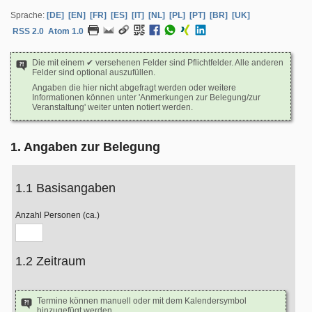
Sprache:
[DE]
[EN]
[FR]
[ES]
[IT]
[NL]
[PL]
[PT]
[BR]
[UK]
RSS 2.0
Atom 1.0
Die mit einem ✔ versehenen Felder sind Pflichtfelder. Alle anderen
Felder sind optional auszufüllen.
Angaben die hier nicht abgefragt werden oder weitere
Informationen können unter 'Anmerkungen zur Belegung/zur
Veranstaltung' weiter unten notiert werden.
1. Angaben zur Belegung
1.1 Basisangaben
Anzahl Personen (ca.)
1.2 Zeitraum
Termine können manuell oder mit dem Kalendersymbol
hinzugefügt werden.