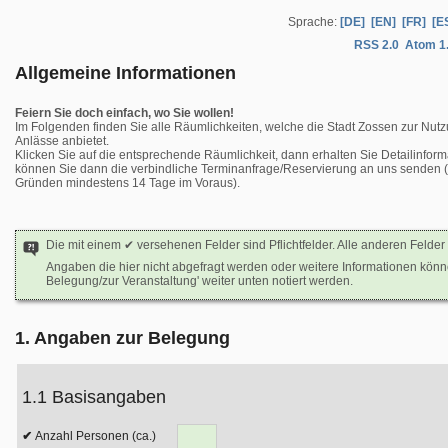
Sprache:
[DE]
[EN]
[FR]
[E
RSS 2.0
Atom 1
Allgemeine Informationen
Feiern Sie doch einfach, wo Sie wollen!
Im Folgenden finden Sie alle Räumlichkeiten, welche die Stadt Zossen zur Nutz
Anlässe anbietet.
Klicken Sie auf die entsprechende Räumlichkeit, dann erhalten Sie Detailinform
können Sie dann die verbindliche Terminanfrage/Reservierung an uns senden (b
Gründen mindestens 14 Tage im Voraus).
Die mit einem ✔ versehenen Felder sind Pflichtfelder. Alle anderen Felder 
Angaben die hier nicht abgefragt werden oder weitere Informationen kön
Belegung/zur Veranstaltung' weiter unten notiert werden.
1. Angaben zur Belegung
1.1 Basisangaben
Anzahl Personen (ca.)