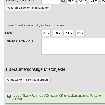
3.Termin (TT.MM.JJJJ)
:
-
:
... oder Einzeltermine mit gleichen Uhrzeiten
Uhrzeit
:
-
:
Termine (TT.MM.JJ;...)
1.3 Räume/sonstige Mietobjekte
*Überprüft alle Räume auf Zeitraum, Öffnungzeiten und max. Personen 
Auswahl.