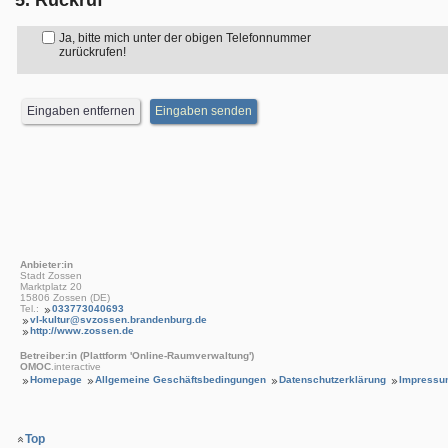
5. Rückruf
Ja, bitte mich unter der obigen Telefonnummer
zurückrufen!
Anbieter:in
Stadt Zossen
Marktplatz 20
15806 Zossen (DE)
Tel.:
033773040693
vl-kultur@svzossen.brandenburg.de
http://www.zossen.de
Betreiber:in (Plattform 'Online-Raumverwaltung')
OMOC
.interactive
Homepage
Allgemeine Geschäftsbedingungen
Datenschutzerklärung
Impressu
Top