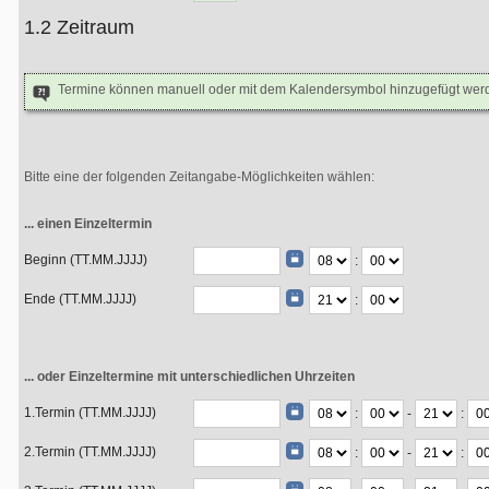
1.2 Zeitraum
Termine können manuell oder mit dem Kalendersymbol hinzugefügt wer
Bitte eine der folgenden Zeitangabe-Möglichkeiten wählen:
... einen Einzeltermin
Beginn (TT.MM.JJJJ)
:
Ende (TT.MM.JJJJ)
:
... oder Einzeltermine mit unterschiedlichen Uhrzeiten
1.Termin (TT.MM.JJJJ)
:
-
:
2.Termin (TT.MM.JJJJ)
:
-
: