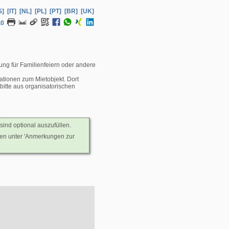
S]
[IT]
[NL]
[PL]
[PT]
[BR]
[UK]
.0
ung für Familienfeiern oder andere
ationen zum Mietobjekt. Dort
itte aus organisatorischen
sind optional auszufüllen.
nen unter 'Anmerkungen zur