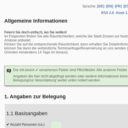
Sprache:
[DE]
[EN]
[FR]
[E
RSS 2.0
Atom 1
Allgemeine Informationen
Feiern Sie doch einfach, wo Sie wollen!
Im Folgenden finden Sie alle Räumlichkeiten, welche die Stadt Zossen zur Nutz
Anlässe anbietet.
Klicken Sie auf die entsprechende Räumlichkeit, dann erhalten Sie Detailinform
können Sie dann die verbindliche Terminanfrage/Reservierung an uns senden (b
Gründen mindestens 14 Tage im Voraus).
Die mit einem ✔ versehenen Felder sind Pflichtfelder. Alle anderen Felder 
Angaben die hier nicht abgefragt werden oder weitere Informationen kön
Belegung/zur Veranstaltung' weiter unten notiert werden.
1. Angaben zur Belegung
1.1 Basisangaben
Anzahl Personen (ca.)