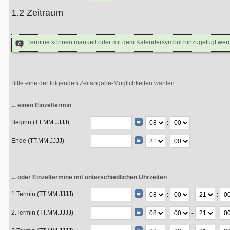
1.2 Zeitraum
Termine können manuell oder mit dem Kalendersymbol hinzugefügt wer
Bitte eine der folgenden Zeitangabe-Möglichkeiten wählen:
... einen Einzeltermin
Beginn (TT.MM.JJJJ)
:
Ende (TT.MM.JJJJ)
:
... oder Einzeltermine mit unterschiedlichen Uhrzeiten
1.Termin (TT.MM.JJJJ)
:
-
:
2.Termin (TT.MM.JJJJ)
:
-
: