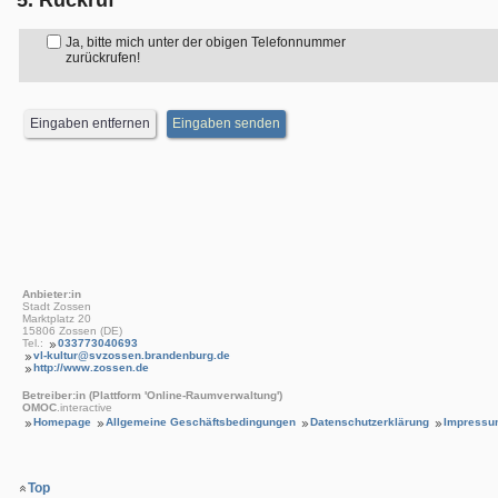
5. Rückruf
Ja, bitte mich unter der obigen Telefonnummer
zurückrufen!
Anbieter:in
Stadt Zossen
Marktplatz 20
15806 Zossen (DE)
Tel.:
033773040693
vl-kultur@svzossen.brandenburg.de
http://www.zossen.de
Betreiber:in (Plattform 'Online-Raumverwaltung')
OMOC
.interactive
Homepage
Allgemeine Geschäftsbedingungen
Datenschutzerklärung
Impressu
Top