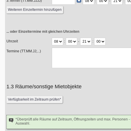
3.Termin (TT.MM.JJJJ)
:
-
:
... oder Einzeltermine mit gleichen Uhrzeiten
Uhrzeit
:
-
:
Termine (TT.MM.JJ;...)
1.3 Räume/sonstige Mietobjekte
*Überprüft alle Räume auf Zeitraum, Öffnungzeiten und max. Personen 
Auswahl.