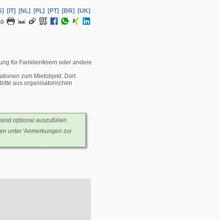
S]
[IT]
[NL]
[PL]
[PT]
[BR]
[UK]
.0
ung für Familienfeiern oder andere
ationen zum Mietobjekt. Dort
itte aus organisatorischen
sind optional auszufüllen.
nen unter 'Anmerkungen zur