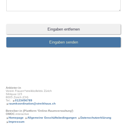
Anbieter:in
Verein Frauen*streikkollektiv Zürich
Sihlquai 115
8005 Zürich (CH)
Tel.:
0123456789
raumkoordination@streikhaus.ch
Betreiber:in (Plattform 'Online-Raumverwaltung')
OMOC
.interactive
Homepage
Allgemeine Geschäftsbedingungen
Datenschutzerklärung
Impressum