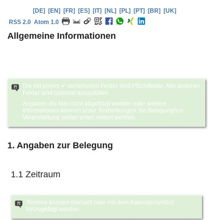
Sprache:
[DE]
[EN]
[FR]
[ES]
[IT]
[NL]
[PL]
[PT]
[BR]
[UK]
RSS 2.0
Atom 1.0
Allgemeine Informationen
Raumreservation: feministisches Streikhaus Zürich
Die mit einem ✔ versehenen Felder sind Pflichtfelder. Alle anderen
Felder sind optional auszufüllen.
Angaben die hier nicht abgefragt werden oder weitere
Informationen können unter 'Anmerkungen zur Belegung/zur
Veranstaltung' weiter unten notiert werden.
1. Angaben zur Belegung
1.1 Zeitraum
Termine können manuell oder mit dem Kalendersymbol
hinzugefügt werden.