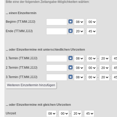
Bitte eine der folgenden Zeitangabe-Möglichkeiten wählen:
... einen Einzeltermin
Beginn (TT.MM.JJJJ)
:
Ende (TT.MM.JJJJ)
:
... oder Einzeltermine mit unterschiedlichen Uhrzeiten
1.Termin (TT.MM.JJJJ)
:
-
:
2.Termin (TT.MM.JJJJ)
:
-
:
3.Termin (TT.MM.JJJJ)
:
-
:
... oder Einzeltermine mit gleichen Uhrzeiten
Uhrzeit
:
-
: