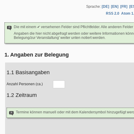
Sprache:
[DE]
[EN]
[FR]
[E
RSS 2.0
Atom 1
Die mit einem ✔ versehenen Felder sind Pflichtfelder. Alle anderen Felder 
Angaben die hier nicht abgefragt werden oder weitere Informationen kön
Belegung/zur Veranstaltung' weiter unten notiert werden.
1. Angaben zur Belegung
1.1 Basisangaben
Anzahl Personen (ca.)
1.2 Zeitraum
Termine können manuell oder mit dem Kalendersymbol hinzugefügt wer