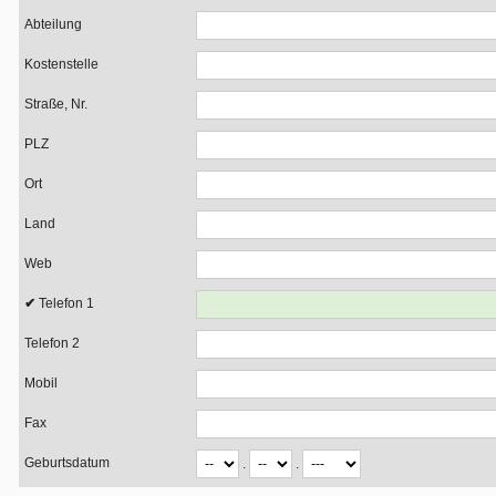
Abteilung
Kostenstelle
Straße, Nr.
PLZ
Ort
Land
Web
Telefon 1
Telefon 2
Mobil
Fax
Geburtsdatum
.
.