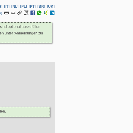
S]
[IT]
[NL]
[PL]
[PT]
[BR]
[UK]
.0
sind optional auszufüllen.
nen unter 'Anmerkungen zur
den.