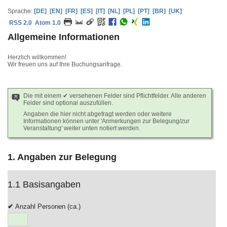
Sprache:
[DE]
[EN]
[FR]
[ES]
[IT]
[NL]
[PL]
[PT]
[BR]
[UK]
RSS 2.0
Atom 1.0
Allgemeine Informationen
Herzlich willkommen!
Wir freuen uns auf Ihre Buchungsanfrage.
Die mit einem ✔ versehenen Felder sind Pflichtfelder. Alle anderen
Felder sind optional auszufüllen.
Angaben die hier nicht abgefragt werden oder weitere
Informationen können unter 'Anmerkungen zur Belegung/zur
Veranstaltung' weiter unten notiert werden.
1. Angaben zur Belegung
1.1 Basisangaben
Anzahl Personen (ca.)