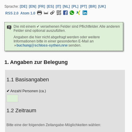
Sprache:
[DE]
[EN]
[FR]
[ES]
[IT]
[NL]
[PL]
[PT]
[BR]
[UK]
RSS 2.0
Atom 1.0
Die mit einem ✔ versehenen Felder sind Pflichtfelder. Alle anderen
Felder sind optional auszufüllen.
Angaben die hier nicht abgefragt werden oder weitere
Informationen bitte in einer gesonderten E-Mail an
buchung@schloss-sythen.nrw
senden.
1. Angaben zur Belegung
1.1 Basisangaben
Anzahl Personen (ca.)
1.2 Zeitraum
Bitte eine der folgenden Zeitangabe-Möglichkeiten wählen: