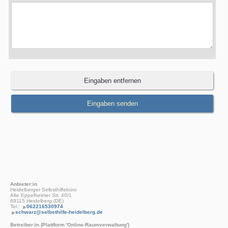
Anbieter:in
Heidelberger Selbsthilfebüro
Alte Eppelheimer Str. 40/1
69115 Heidelberg (DE)
Tel.:
062216530974
schwarz@selbsthilfe-heidelberg.de
Betreiber:in (Plattform 'Online-Raumverwaltung')