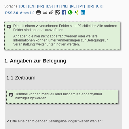
Sprache:
[DE]
[EN]
[FR]
[ES]
[IT]
[NL]
[PL]
[PT]
[BR]
[UK]
RSS 2.0
Atom 1.0
Die mit einem ✔ versehenen Felder sind Pflichtfelder. Alle anderen
Felder sind optional auszufüllen.
Angaben die hier nicht abgefragt werden oder weitere
Informationen können unter 'Anmerkungen zur Belegung/zur
Veranstaltung' weiter unten notiert werden.
1. Angaben zur Belegung
1.1 Zeitraum
Termine können manuell oder mit dem Kalendersymbol
hinzugefügt werden.
Bitte eine der folgenden Zeitangabe-Möglichkeiten wählen: