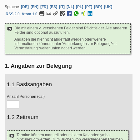
Sprache:
[DE]
[EN]
[FR]
[ES]
[IT]
[NL]
[PL]
[PT]
[BR]
[UK]
RSS 2.0
Atom 1.0
Die mit einem ✔ versehenen Felder sind Pflichtfelder. Alle anderen
Felder sind optional auszufüllen.
Angaben die hier nicht abgefragt werden oder weitere
Informationen können unter 'Anmerkungen zur Belegung/zur
Veranstaltung' weiter unten notiert werden.
1. Angaben zur Belegung
1.1 Basisangaben
Anzahl Personen (ca.)
1.2 Zeitraum
Termine können manuell oder mit dem Kalendersymbol
hinzugefügt werden. Zum Buchen von verschiedenen Räumen